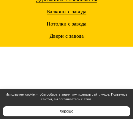
Балконы
с завода
Потолки
с завода
Двери
с завода
Используем cookie, чтобы собирать аналитику и делать сайт лучше. Пользуясь
сайтом, вы соглашаетесь с
этим
.
Остались вопросы? Звоните!
Расчет 3 минуты
Хорошо
Режим работы:
c 8:00 до 23:00