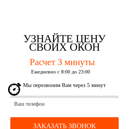
Евгений Брянцев
Алена Мишурко
Ульяна Наумова
Влад Астротин
г. Набережные Челны
г. Набережные Челны
г. Набережные Челны
г. Набережные Челны
УЗНАЙТЕ ЦЕНУ
СВОИХ ОКОН
Расчет 3 минуты
Ежедневно с 8:00 до 23:00
Мы перезвоним Вам через 5 минут
ЗАКАЗАТЬ ЗВОНОК