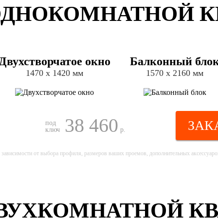
ДНОКОМНАТНОЙ К
Двухстворчатое окно
Балконный бло
1470 х 1420 мм
1570 х 2160 мм
38 460
ЗАК
под
ключ
р.
 зависимости от выбора профиля, размеров ваших проемов, дополнительных аксессуаров
ВУХКОМНАТНОЙ КВА