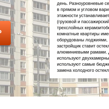
день. Разноуровневые сек
в прямом и угловом вари
этажности устанавливает
(грузовой и пассажирски
Ь
трехслойных керамзитобе
комнатные квартиры име
оборудованы лоджиями, н
застройщик ставит осте
алюминиевыми рамами. Д
используют двухкамерные
используют самые бюдж
замена холодного остекл