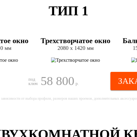
ТИП 1
тое окно
Трехстворчатое окно
Бал
20 мм
2080 х 1420 мм
1
58 800
ЗАК
под
ключ
р.
 зависимости от выбора профиля, размеров ваших проемов, дополнительных аксессуаров
ДВУХКОМНАТНОЙ КВ