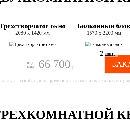
Трехстворчатое окно
Балконный бло
2080 х 1420 мм
1570 х 2200 мм
2 шт.
66 700
ЗАК
под
ключ
р.
 зависимости от выбора профиля, размеров ваших проемов, дополнительных аксессуаров
ТРЕХКОМНАТНОЙ КВ