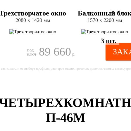
Трехстворчатое окно
Балконный бло
2080 х 1420 мм
1570 х 2200 мм
3 шт.
89 660
ЗАК
под
ключ
р.
 зависимости от выбора профиля, размеров ваших проемов, дополнительных аксессуаров
 ЧЕТЫРЕХКОМНАТН
П-46М