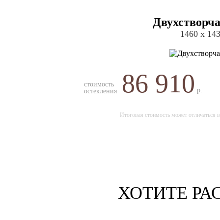
Двухстворча
1460 х 14
86 910
стоимость
р.
остекления
Итоговая стоимость может отличаться в
ХОТИТЕ РА