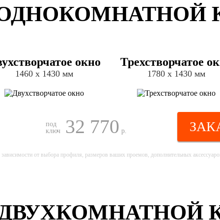
ОДНОКОМНАТНОЙ К
ухстворчатое окно
Трехстворчатое о
1460 х 1430 мм
1780 х 1430 мм
32 770
ЗАК
под
ключ
р.
 зависимости от выбора профиля, размеров ваших проемов, дополнительных аксессуаров
ДВУХКОМНАТНОЙ К