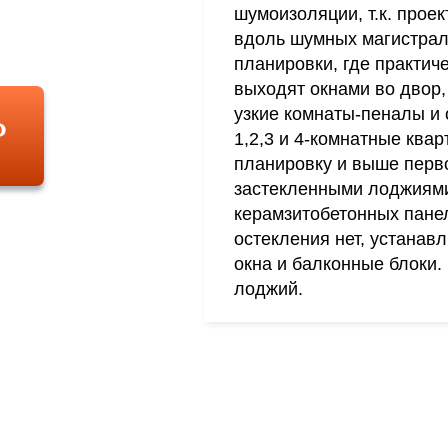
шумоизоляции, т.к. прое
вдоль шумных магистрал
планировки, где практи
выходят окнами во двор,
Ь
узкие комнаты-пеналы и
1,2,3 и 4-комнатные кв
планировку и выше перв
застекленными лоджиями
керамзитобетонных пане
остекления нет, устанав
окна и балконные блоки.
лоджий.