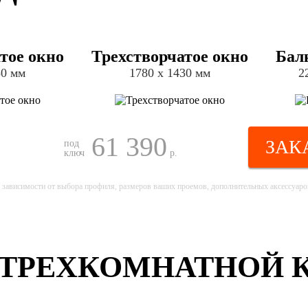
тое окно
Трехстворчатое окно
Бал
30 мм
1780 х 1430 мм
2
61 390
ЗАК
под
ключ
р.
 зависимости от выбора профиля, размеров ваших проемов, дополнительных аксессуаров
ТРЕХКОМНАТНОЙ К