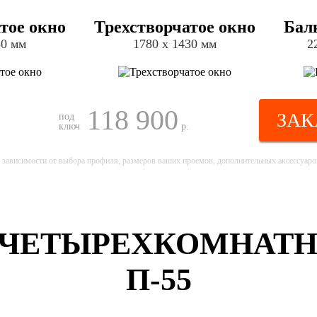
тое окно
Трехстворчатое окно
Бал
30 мм
1780 х 1430 мм
2
118 900
ЗАК
под
ключ
р.
 зависимости от выбора профиля, размеров ваших проемов, дополнительных аксессуаров
 ЧЕТЫРЕХКОМНАТН
П-55