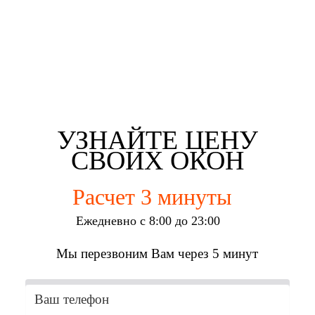
Евгений Брянцев
Алена Мишурко
Ульяна Наумова
Влад Астротин
г. Набережные Челны
г. Набережные Челны
г. Набережные Челны
г. Набережные Челны
УЗНАЙТЕ ЦЕНУ
СВОИХ ОКОН
Расчет 3 минуты
Ежедневно с 8:00 до 23:00
Мы перезвоним Вам через 5 минут