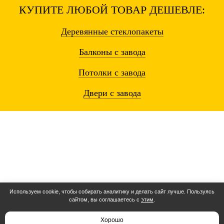
КУПИТЕ ЛЮБОЙ ТОВАР ДЕШЕВЛЕ:
Деревянные
стеклопакеты
Балконы
с завода
Потолки
с завода
Двери
с завода
Используем cookie, чтобы собирать аналитику и делать сайт лучше. Пользуясь
сайтом, вы соглашаетесь с
этим
.
Остались вопросы? Звоните!
Расчет 3 минуты
Хорошо