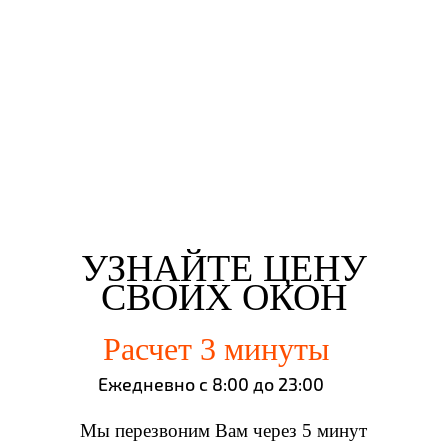
Евгений Брянцев
Алена Мишурко
Ульяна Наумова
Влад Астротин
г. Набережные Челны
г. Набережные Челны
г. Набережные Челны
г. Набережные Челны
УЗНАЙТЕ ЦЕНУ
СВОИХ ОКОН
Расчет 3 минуты
Ежедневно с 8:00 до 23:00
Мы перезвоним Вам через 5 минут