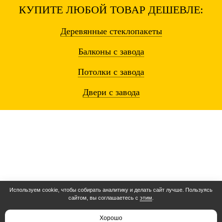
КУПИТЕ ЛЮБОЙ ТОВАР ДЕШЕВЛЕ:
Деревянные
стеклопакеты
Балконы
с завода
Потолки
с завода
Двери
с завода
Используем cookie, чтобы собирать аналитику и делать сайт лучше. Пользуясь
сайтом, вы соглашаетесь с
этим
.
Остались вопросы? Звоните!
Расчет 3 минуты
Хорошо