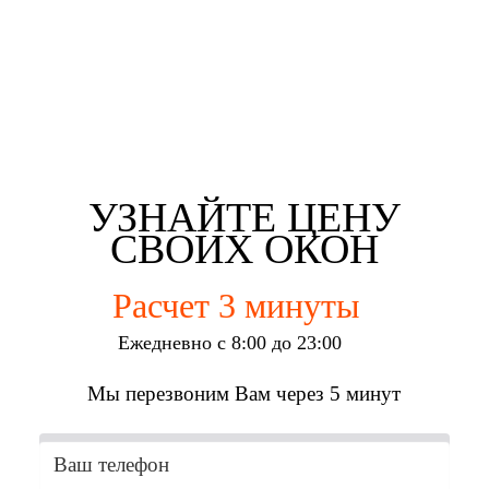
Евгений Брянцев
Алена Мишурко
Ульяна Наумова
Влад Астротин
г. Набережные Челны
г. Набережные Челны
г. Набережные Челны
г. Набережные Челны
УЗНАЙТЕ ЦЕНУ
СВОИХ ОКОН
Расчет 3 минуты
Ежедневно с 8:00 до 23:00
Мы перезвоним Вам через 5 минут